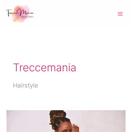
Vai
al
contenuto
Treccemania
Hairstyle