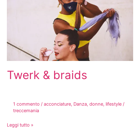
Twerk & braids
1 commento
/
acconciature
,
Danza
,
donne
,
lifestyle
/
treccemania
Twerk
Leggi tutto »
&