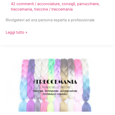
42 commenti
/
acconciature
,
consigli
,
parrucchiere
,
treccemania
,
treccine
/
treccemania
Rivolgetevi ad una persona esperta e professionale
Dove
Leggi tutto »
fare
le
treccine
extensions