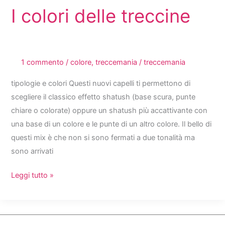
I colori delle treccine
1 commento
/
colore
,
treccemania
/
treccemania
tipologie e colori Questi nuovi capelli ti permettono di
scegliere il classico effetto shatush (base scura, punte
chiare o colorate) oppure un shatush più accattivante con
una base di un colore e le punte di un altro colore. Il bello di
questi mix è che non si sono fermati a due tonalità ma
sono arrivati
I
Leggi tutto »
colori
delle
treccine