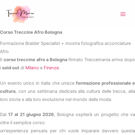
Vai
al
contenuto
Corso Treccine Afro Bologna
Formazione Braider Specialist + mostra fotografica acconciature
Afro
Il
corso treccine afro a Bologna
firmato Treccemania arriva dop
i
sold out
di
Milano
e
Firenze
.
Un evento unico in Italia che unisce
formazione professionale 
cultura
, con una settimana dedicata alla cultura delle trecce, alla
loro storia e alla loro evoluzione nel mondo della moda.
Dal
17 al 21 giugno 2026
, Bologna ospiterà un progetto che v
oltre il semplice corso:
un’esperienza pensata per chi vuole imparare davvero questa