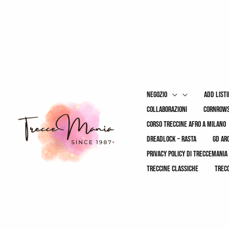
Vai
al
contenuto
negozio
add list
collaborazioni
cornrows
corso treccine afro a milano
dreadlock – rasta
gd ar
privacy policy di treccemania
treccine classiche
trec