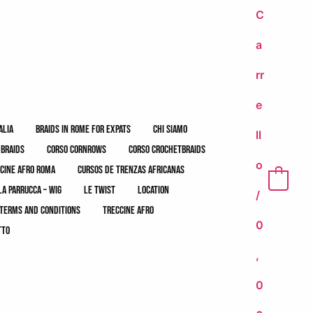
C
a
rr
e
alia
braids in rome for expats
chi siamo
ll
xbraids
corso cornrows
corso crochetbraids
o
cine afro roma
cursos de trenzas africanas
0
la parrucca – wig
le twist
location
/
terms and conditions
treccine afro
0
tto
,
0