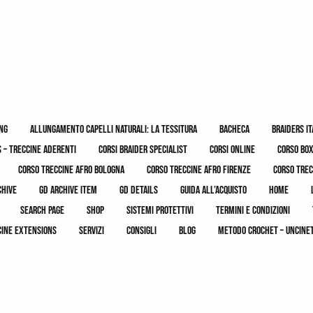
ing
allungamento capelli naturali: la tessitura
bacheca
braiders it
 – treccine aderenti
corsi braider specialist
corsi online
corso bo
corso treccine afro bologna
corso treccine afro firenze
corso trec
chive
gd archive item
gd details
guida all’acquisto
home
search page
shop
sistemi protettivi
termini e condizioni
cine extensions
servizi
consigli
blog
metodo crochet – uncine