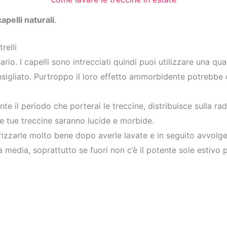
apelli naturali
.
relli
io. I capelli sono intrecciati quindi puoi utilizzare una qu
sigliato. Purtroppo il loro effetto ammorbidente potrebbe c
te il periodo che porterai le treccine, distribuisce sulla radi
 Le tue treccine saranno lucide e morbide.
trizzarle molto bene dopo averle lavate e in seguito avvol
edia, soprattutto se fuori non c’è il potente sole estivo pe