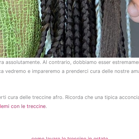
ra assolutamente. Al contrario, dobbiamo esser estremamen
ica vedremo e impareremo a prenderci cura delle nostre amat
ti cura delle treccine afro. Ricorda che una tipica acconci
lemi con le treccine
.
come lavare le treccine in estate