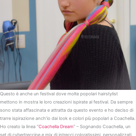
Questo è anche un festival dove molte popolari hairstylist
mettono in mostra le loro creazioni ispirate al festival. Da sempre
sono stata affascinata e attratta da questo evento e ho deciso di
trarre ispirazione anch’io dai look e colori più popolari a Coachella.
Ho creato la linea “
Coachella Dream
” – Sognando Coachella, un
set di cybertreccine e mix di intrecci coloratissimi, personalizzati