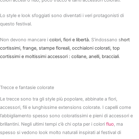
colori accesi o fluo, poco trucco e tanti accessori colorati.
Lo style e look sfoggiati sono diventati i veri protagonisti di
questo festival.
Non devono mancare i
colori, fiori e libertà.
S’indossano s
hort
cortissimi, frange, stampe floreali, occhialoni colorati, top
cortissimi e moltissimi accessori : collane, anelli, bracciali
.
Trecce e fantasie colorate
Le trecce sono tra gli style più popolare, abbinate a fiori,
accessori, fili e lunghissime extensions colorate. I capelli come
l’abbigliamento spesso sono coloratissimi e pieni di accessori e
brillantini. Negli ultimi tempi c’è chi opta per i colori
fluo
, ma
spesso si vedono look molto naturali inspirati al festival di