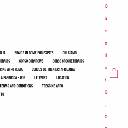
C
a
rr
e
alia
braids in rome for expats
chi siamo
ll
xbraids
corso cornrows
corso crochetbraids
o
cine afro roma
cursos de trenzas africanas
0
la parrucca – wig
le twist
location
/
terms and conditions
treccine afro
0
tto
,
0