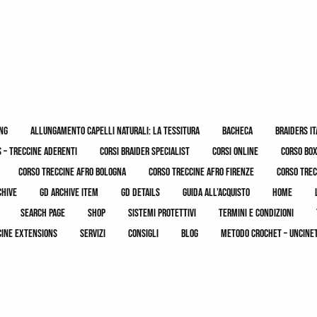
ing
allungamento capelli naturali: la tessitura
bacheca
braiders it
 – treccine aderenti
corsi braider specialist
corsi online
corso bo
corso treccine afro bologna
corso treccine afro firenze
corso trec
chive
gd archive item
gd details
guida all’acquisto
home
search page
shop
sistemi protettivi
termini e condizioni
cine extensions
servizi
consigli
blog
metodo crochet – uncine