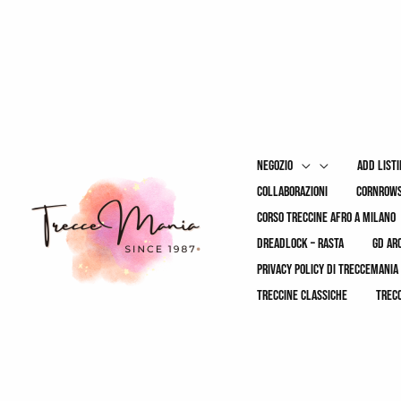
Vai
al
contenuto
negozio
add list
collaborazioni
cornrows
corso treccine afro a milano
dreadlock – rasta
gd ar
privacy policy di treccemania
treccine classiche
trec