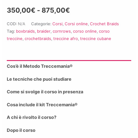
treccine
Fascia
350,00
€
-
875,00
€
afro
online
di
COD:
N/A
Categorie:
Corsi
,
Corsi online
,
Crochet Braids
quantità
Tag:
boxbraids
,
braider
,
cornrows
,
corso online
,
corso
prezzo:
treccine
,
crochetbraids
,
treccine afro
,
treccine cubane
da
350,00€
Cos’è il Metodo Treccemania®
a
Le tecniche che puoi studiare
875,00€
Come si svolge il corso in presenza
Cosa include il kit Treccemania®️
A chi è rivolto il corso?
Dopo il corso