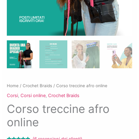
Home
/
Crochet Braids
/ Corso treccine afro online
Corsi
,
Corsi online
,
Crochet Braids
Corso treccine afro
online
(
6
recensioni dei clienti)