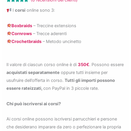
Valutato
5
I
corsi
online sono 3:
5.00
su 5
su base
di
recensioni
Boxbraids
– Treccine extensions
Cornrows
– Trecce aderenti
Crochetbraids
– Metodo uncinetto
Il valore di ciascun corso online è di
350€
. Possono essere
acquistati separatamente
oppure tutti insieme per
usufruire dell’offerta in corso.
Tutti gli importi possono
essere rateizzati,
con PayPal in 3 piccole rate.
Chi può iscriversi ai corsi?
Ai corsi online possono iscriversi parrucchieri e persone
che desiderano imparare da zero o perfezionare la propria