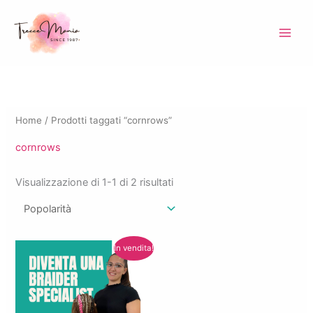
Vai
al
contenuto
Home
/ Prodotti taggati “cornrows”
cornrows
Popolarità
Visualizzazione di 1-1 di 2 risultati
In vendita!