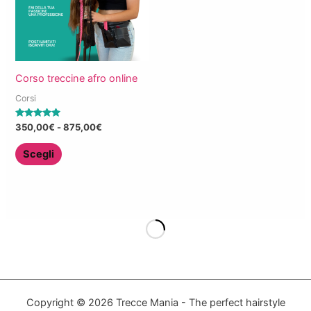
Corso treccine afro online
Corsi
Valutato
Fascia
350,00
€
-
875,00
€
5.00
di
su 5
Questo
prezzo:
Scegli
da
prodotto
350,00€
ha
a
875,00€
più
varianti.
Le
opzioni
possono
essere
Copyright © 2026 Trecce Mania - The perfect hairstyle