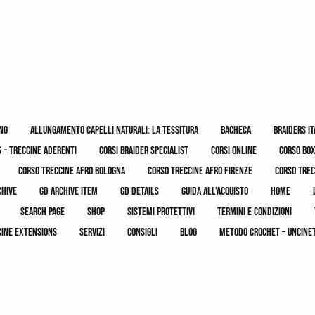
ing
allungamento capelli naturali: la tessitura
bacheca
braiders it
 – treccine aderenti
corsi braider specialist
corsi online
corso bo
corso treccine afro bologna
corso treccine afro firenze
corso trec
chive
gd archive item
gd details
guida all’acquisto
home
search page
shop
sistemi protettivi
termini e condizioni
cine extensions
servizi
consigli
blog
metodo crochet – uncine