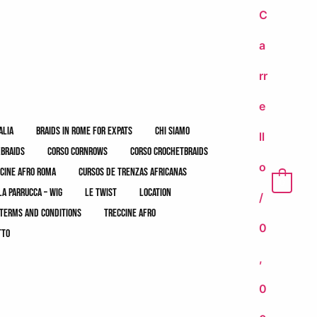
C
a
rr
e
alia
braids in rome for expats
chi siamo
ll
xbraids
corso cornrows
corso crochetbraids
o
cine afro roma
cursos de trenzas africanas
0
la parrucca – wig
le twist
location
/
terms and conditions
treccine afro
0
tto
,
0