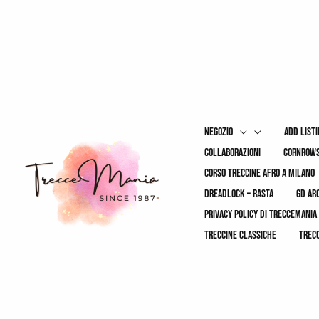
Vai
al
contenuto
negozio
add list
collaborazioni
cornrows
corso treccine afro a milano
dreadlock – rasta
gd ar
privacy policy di treccemania
treccine classiche
trec