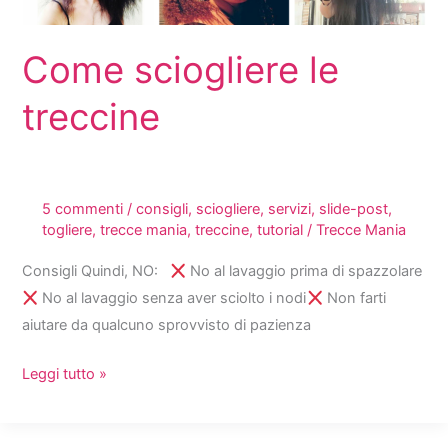
Come sciogliere le
treccine
5 commenti
/
consigli
,
sciogliere
,
servizi
,
slide-post
,
togliere
,
trecce mania
,
treccine
,
tutorial
/
Trecce Mania
Consigli Quindi, NO:
No al lavaggio prima di spazzolare
No al lavaggio senza aver sciolto i nodi
Non farti
aiutare da qualcuno sprovvisto di pazienza
Come
Leggi tutto »
sciogliere
le