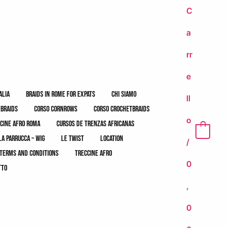
C
a
rr
e
alia
braids in rome for expats
chi siamo
ll
xbraids
corso cornrows
corso crochetbraids
o
cine afro roma
cursos de trenzas africanas
0
la parrucca – wig
le twist
location
/
terms and conditions
treccine afro
0
tto
,
0