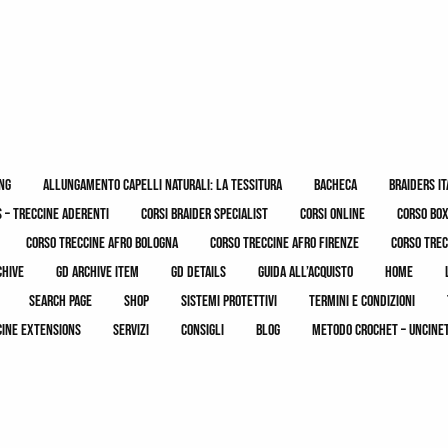
ing
allungamento capelli naturali: la tessitura
bacheca
braiders it
 – treccine aderenti
corsi braider specialist
corsi online
corso bo
corso treccine afro bologna
corso treccine afro firenze
corso trec
chive
gd archive item
gd details
guida all’acquisto
home
search page
shop
sistemi protettivi
termini e condizioni
cine extensions
servizi
consigli
blog
metodo crochet – uncine