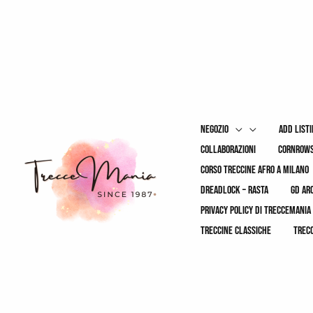
Vai
al
contenuto
negozio
add list
collaborazioni
cornrows
corso treccine afro a milano
dreadlock – rasta
gd ar
privacy policy di treccemania
treccine classiche
trec